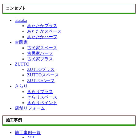
コンセプト
atataka
あたたかプラス
あたたかスペース
あたたかハーフ
古民家
古民家スペース
古民家ハーフ
古民家プラス
ZUTTO
ZUTTOプラス
ZUTTOスペース
ZUTTOハーフ
きらり
きらりプラス
きらりスペース
きらりペイント
店舗リフォーム
施工事例
施工事例一覧
ALL