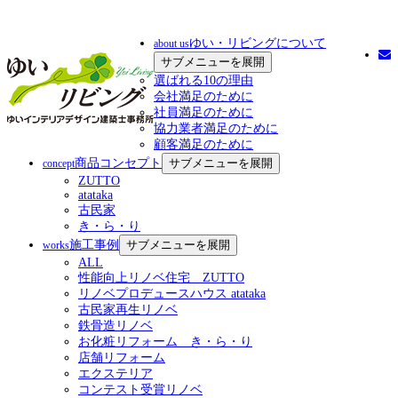
ゆい・リビングについて
about us
サブメニューを展開
選ばれる10の理由
会社満足のために
社員満足のために
協力業者満足のために
顧客満足のために
商品コンセプト
サブメニューを展開
concept
ZUTTO
atataka
古民家
き・ら・り
施工事例
サブメニューを展開
works
ALL
性能向上リノベ住宅 ZUTTO
リノベプロデュースハウス atataka
古民家再生リノベ
鉄骨造リノベ
お化粧リフォーム き・ら・り
店舗リフォーム
エクステリア
コンテスト受賞リノベ