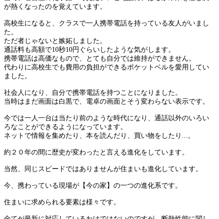
が熱くなったのを覚えています。
高校生になると、クラスで一人携帯電話を持っている友人がいまし
た。
ただ者じゃないと嫉妬しました。
通話料も高額で10秒10円ぐらいしたような気がします。
携帯電話は高価なもので、とても自分では維持ができません。
代わりに高校生でも費用の負担ができるポケットベルを愛用してい
ました。
社会人になり、自分で携帯電話を持つことになりました。
当時はまだ画面は白黒で、電卓の画面とそう変わらない表示です。
今では一人一台は当たり前のような時代になり、通話以外のいろい
ろなことができるようになっています。
ネットで情報を集めたり、本を読んだり、買い物をしたり...。
約２０年の間に歴史が変わったと言える進化をしています。
当然、同じスピードではありませんが住まいも進化しています。
今、携わっている現場が【今の家】の一つの進化系です。
住まいに求められる要素は様々です。
全てが最新に対応しているわけではないのですが、断熱性能に関し