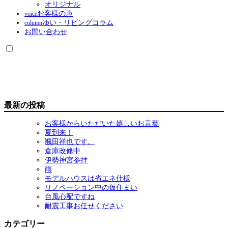
オリジナル
お客様の声
voice
ゆい・リビングコラム
column
お問い合わせ
最新の投稿
お客様からいただいた嬉しいお言葉
夏到来！
颯田祥也です。
倉庫改修中
伊勢神宮参拝
雨
モデルハウスは省エネ仕様
リノベーション中の仮住まい
台風心配ですね
耐震工事お任せください
カテゴリー