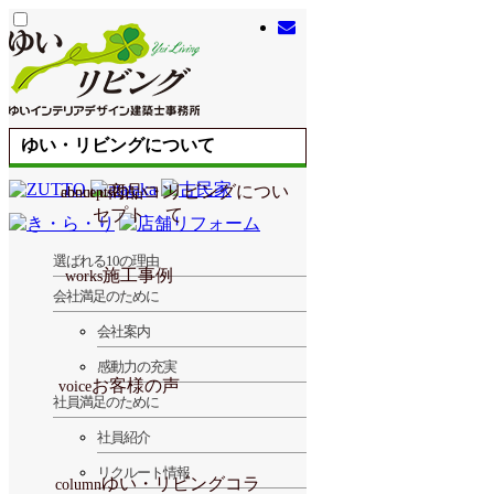
ゆい・リビングについて
商品コン
ゆい・リビングについ
about us
concept
セプト
て
選ばれる10の理由
施工事例
works
き・ら・り
ZUTTO
古民家
協力業者満足のために
atataka
選ばれる10の理由
会社満足のために
社員満足のために
顧客満足のために
会社満足のために
会社案内
性能向上リノベ住宅 ZUTTO
お化粧リフォーム き・ら・
リノベプロデュースハウス
コンテスト受賞リノベ
古民家再生リノベ
店舗リフォーム
鉄骨造リノベ
エクステリア
オリジナル
ALL
感動力の充実
atataka
り
お客様の声
voice
社員満足のために
社員紹介
リクルート情報
ゆい・リビングコラ
column