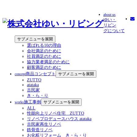
about us
ゆい・
リビン
グについて
サブメニューを展開
選ばれる10の理由
会社満足のために
社員満足のために
協力業者満足のために
顧客満足のために
商品コンセプト
サブメニューを展開
concept
ZUTTO
atataka
古民家
き・ら・り
施工事例
サブメニューを展開
works
ALL
性能向上リノベ住宅 ZUTTO
リノベプロデュースハウス atataka
古民家再生リノベ
鉄骨造リノベ
お化粧リフォーム き・ら・り