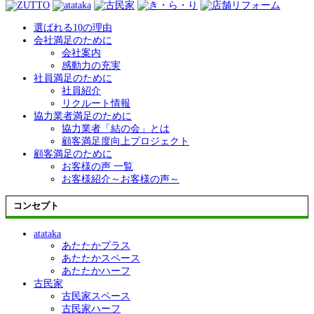
選ばれる10の理由
会社満足のために
会社案内
感動力の充実
社員満足のために
社員紹介
リクルート情報
協力業者満足のために
協力業者「結の会」とは
顧客満足度向上プロジェクト
顧客満足のために
お客様の声 一覧
お客様紹介～お客様の声～
コンセプト
atataka
あたたかプラス
あたたかスペース
あたたかハーフ
古民家
古民家スペース
古民家ハーフ