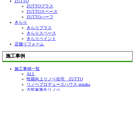
ZUTTO
ZUTTOプラス
ZUTTOスペース
ZUTTOハーフ
きらり
きらりプラス
きらりスペース
きらりペイント
店舗リフォーム
施工事例
施工事例一覧
ALL
性能向上リノベ住宅 ZUTTO
リノベプロデュースハウス atataka
古民家再生リノベ
鉄骨造リノベ
お化粧リフォーム き・ら・り
店舗リフォーム
エクステリア
コンテスト受賞リノベ
オリジナル
イベント・チラシ・メディア情報