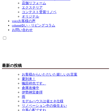
店舗リフォーム
エクステリア
コンテスト受賞リノベ
オリジナル
お客様の声
voice
ゆい・リビングコラム
column
お問い合わせ
最新の投稿
お客様からいただいた嬉しいお言葉
夏到来！
颯田祥也です。
倉庫改修中
伊勢神宮参拝
雨
モデルハウスは省エネ仕様
リノベーション中の仮住まい
台風心配ですね