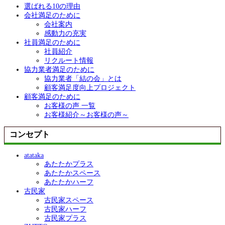
選ばれる10の理由
会社満足のために
会社案内
感動力の充実
社員満足のために
社員紹介
リクルート情報
協力業者満足のために
協力業者「結の会」とは
顧客満足度向上プロジェクト
顧客満足のために
お客様の声 一覧
お客様紹介～お客様の声～
コンセプト
atataka
あたたかプラス
あたたかスペース
あたたかハーフ
古民家
古民家スペース
古民家ハーフ
古民家プラス