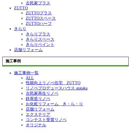
古民家プラス
ZUTTO
ZUTTOプラス
ZUTTOスペース
ZUTTOハーフ
きらり
きらりプラス
きらりスペース
きらりペイント
店舗リフォーム
施工事例
施工事例一覧
ALL
性能向上リノベ住宅 ZUTTO
リノベプロデュースハウス atataka
古民家再生リノベ
鉄骨造リノベ
お化粧リフォーム き・ら・り
店舗リフォーム
エクステリア
コンテスト受賞リノベ
オリジナル