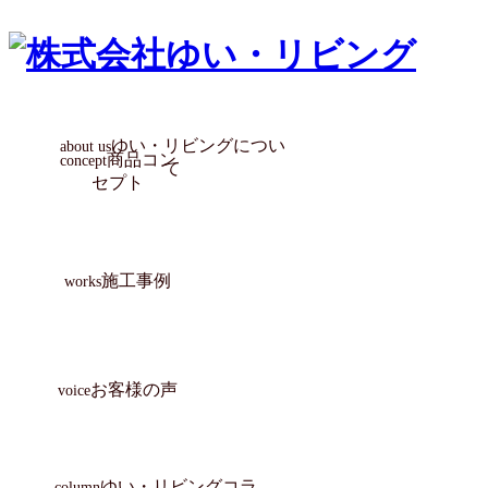
ゆい・リビングについ
about us
商品コン
concept
て
セプト
協力業者満足のために
選ばれる10の理由
会社満足のために
社員満足のために
顧客満足のために
き・ら・り
ZUTTO
古民家
atataka
施工事例
works
性能向上リノベ住宅 ZUTTO
お化粧リフォーム き・ら・
リノベプロデュースハウス
コンテスト受賞リノベ
古民家再生リノベ
店舗リフォーム
鉄骨造リノベ
エクステリア
オリジナル
ALL
atataka
り
お客様の声
voice
ゆい・リビングコラ
column