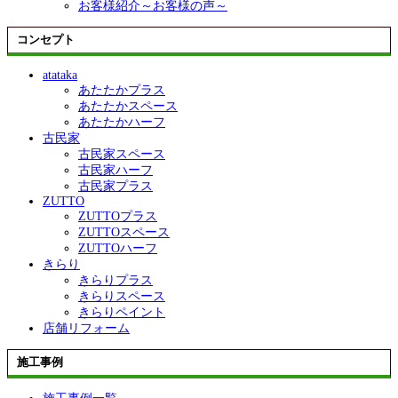
お客様紹介～お客様の声～
コンセプト
atataka
あたたかプラス
あたたかスペース
あたたかハーフ
古民家
古民家スペース
古民家ハーフ
古民家プラス
ZUTTO
ZUTTOプラス
ZUTTOスペース
ZUTTOハーフ
きらり
きらりプラス
きらりスペース
きらりペイント
店舗リフォーム
施工事例