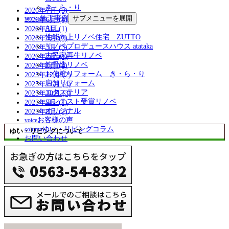
き・ら・り
2026年7月 (5)
施工事例
サブメニューを展開
works
2026年6月 (4)
ALL
2026年5月 (1)
性能向上リノベ住宅 ZUTTO
2026年4月 (2)
リノベプロデュースハウス atataka
2026年3月 (3)
古民家再生リノベ
2026年2月 (1)
鉄骨造リノベ
2026年1月 (4)
お化粧リフォーム き・ら・り
2025年12月 (2)
店舗リフォーム
2025年11月 (4)
エクステリア
2025年10月 (3)
コンテスト受賞リノベ
2025年9月 (1)
オリジナル
2025年8月 (2)
お客様の声
voice
ゆい・リビングコラム
column
ゆい・リビングについて
お問い合わせ