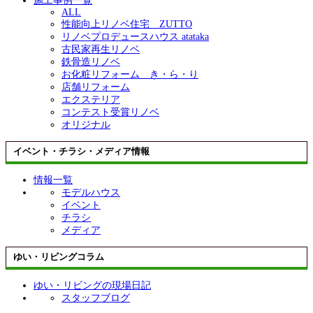
施工事例一覧
ALL
性能向上リノベ住宅 ZUTTO
リノベプロデュースハウス atataka
古民家再生リノベ
鉄骨造リノベ
お化粧リフォーム き・ら・り
店舗リフォーム
エクステリア
コンテスト受賞リノベ
オリジナル
イベント・チラシ・メディア情報
情報一覧
モデルハウス
イベント
チラシ
メディア
ゆい・リビングコラム
ゆい・リビングの現場日記
スタッフブログ