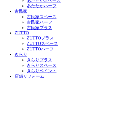
あたたかスペース
あたたかハーフ
古民家
古民家スペース
古民家ハーフ
古民家プラス
ZUTTO
ZUTTOプラス
ZUTTOスペース
ZUTTOハーフ
きらり
きらりプラス
きらりスペース
きらりペイント
店舗リフォーム
施工事例
施工事例一覧
ALL
性能向上リノベ住宅 ZUTTO
リノベプロデュースハウス atataka
古民家再生リノベ
鉄骨造リノベ
お化粧リフォーム き・ら・り