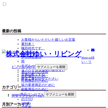
最新の投稿
お客様からいただいた嬉しいお言葉
夏到来！
颯田祥也です。
倉庫改修中
伊勢神宮参拝
ゆ
about us
雨
い・リ
モデルハウスは省エネ仕様
ビングについて
サブメニューを展開
リノベーション中の仮住まい
選ばれる10の理由
台風心配ですね
会社満足のために
耐震工事お任せください
社員満足のために
協力業者満足のために
カテゴリー
顧客満足のために
商品コンセプト
サブメニューを展開
concept
スタッフブログ (142)
ZUTTO
atataka
月別アーカイブ
古民家