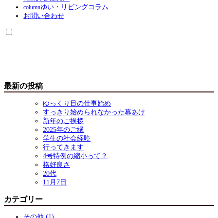
ゆい・リビングコラム
column
お問い合わせ
最新の投稿
ゆっくり目の仕事始め
すっきり始められなかった幕あけ
新年のご挨拶
2025年のご縁
学生の社会経験
行ってきます
4号特例の縮小って？
格好良さ
20代
11月7日
カテゴリー
その他 (1)