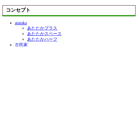
コンセプト
atataka
あたたかプラス
あたたかスペース
あたたかハーフ
古民家
古民家スペース
古民家ハーフ
古民家プラス
ZUTTO
ZUTTOプラス
ZUTTOスペース
ZUTTOハーフ
きらり
きらりプラス
きらりスペース
きらりペイント
店舗リフォーム
施工事例
施工事例一覧