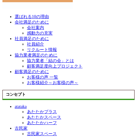
選ばれる10の理由
会社満足のために
会社案内
感動力の充実
社員満足のために
社員紹介
リクルート情報
協力業者満足のために
協力業者「結の会」とは
顧客満足度向上プロジェクト
顧客満足のために
お客様の声 一覧
お客様紹介～お客様の声～
コンセプト
atataka
あたたかプラス
あたたかスペース
あたたかハーフ
古民家
古民家スペース