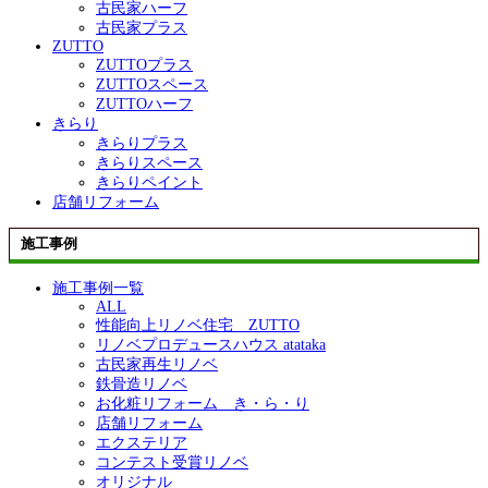
古民家ハーフ
古民家プラス
ZUTTO
ZUTTOプラス
ZUTTOスペース
ZUTTOハーフ
きらり
きらりプラス
きらりスペース
きらりペイント
店舗リフォーム
施工事例
施工事例一覧
ALL
性能向上リノベ住宅 ZUTTO
リノベプロデュースハウス atataka
古民家再生リノベ
鉄骨造リノベ
お化粧リフォーム き・ら・り
店舗リフォーム
エクステリア
コンテスト受賞リノベ
オリジナル