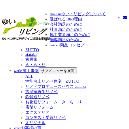
ゆい・リビングについて
about us
選ばれる10の理由
会社満足のために
社員満足のために
協力業者満足のために
顧客満足のために
商品コンセプト
concept
ZUTTO
atataka
古民家
き・ら・り
施工事例
サブメニューを展開
works
ALL
性能向上リノベ住宅 ZUTTO
リノベプロデュースハウス atataka
古民家再生リノベ
鉄骨造リノベ
お化粧リフォーム き・ら・り
店舗リフォーム
エクステリア
コンテスト受賞リノベ
オリジナル
お客様の声
voice