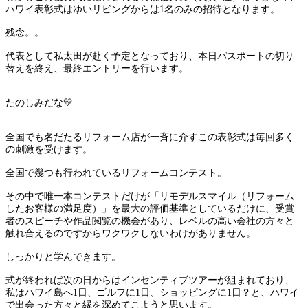
ハワイ表彰式はゆいリビングからは1名のみの招待となります。
残念。。
代表として私太田が赴く予定となっており、本日パスポートの切り
替えを終え、最終エントリーを行います。
たのしみだな💛
全国でも名だたるリフォーム店が一斉に介すこの表彰式は毎回多く
の刺激を受けます。
全国で幾つも行われているリフォームコンテスト。
その中で唯一本コンテストだけが「リモデルスマイル（リフォーム
したお客様の満足度）」を最大の評価基準としているだけに、受賞
者のスピーチや作品閲覧の機会があり、レベルの高い会社の方々と
触れ合えるのですからワクワクしないわけがありません。
しっかりと学んできます。
式が終われば次の日からはインセンティブツアーが組まれており、
私はハワイ島へ1日、ゴルフに1日、ショッピングに1日？と、ハワイ
で出会った方々と縁を深めてこようと思います。