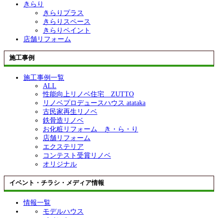
きらり
きらりプラス
きらりスペース
きらりペイント
店舗リフォーム
施工事例
施工事例一覧
ALL
性能向上リノベ住宅 ZUTTO
リノベプロデュースハウス atataka
古民家再生リノベ
鉄骨造リノベ
お化粧リフォーム き・ら・り
店舗リフォーム
エクステリア
コンテスト受賞リノベ
オリジナル
イベント・チラシ・メディア情報
情報一覧
モデルハウス