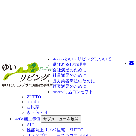
ゆい・リビングについて
about us
選ばれる10の理由
会社満足のために
社員満足のために
協力業者満足のために
顧客満足のために
商品コンセプト
concept
ZUTTO
atataka
古民家
き・ら・り
施工事例
サブメニューを展開
works
ALL
性能向上リノベ住宅 ZUTTO
リノベプロデュースハウス atataka