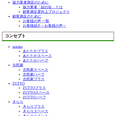
協力業者満足のために
協力業者「結の会」とは
顧客満足度向上プロジェクト
顧客満足のために
お客様の声 一覧
お客様紹介～お客様の声～
コンセプト
atataka
あたたかプラス
あたたかスペース
あたたかハーフ
古民家
古民家スペース
古民家ハーフ
古民家プラス
ZUTTO
ZUTTOプラス
ZUTTOスペース
ZUTTOハーフ
きらり
きらりプラス
きらりスペース
きらりペイント