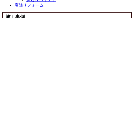
店舗リフォーム
施工事例
施工事例一覧
ALL
性能向上リノベ住宅 ZUTTO
リノベプロデュースハウス atataka
古民家再生リノベ
鉄骨造リノベ
お化粧リフォーム き・ら・り
店舗リフォーム
エクステリア
コンテスト受賞リノベ
オリジナル
イベント・チラシ・メディア情報
情報一覧
モデルハウス
イベント
チラシ
メディア