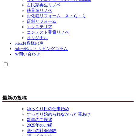
古民家再生リノベ
鉄骨造リノベ
お化粧リフォーム き・ら・り
店舗リフォーム
エクステリア
コンテスト受賞リノベ
オリジナル
お客様の声
voice
ゆい・リビングコラム
column
お問い合わせ
最新の投稿
ゆっくり目の仕事始め
すっきり始められなかった幕あけ
新年のご挨拶
2025年のご縁
学生の社会経験