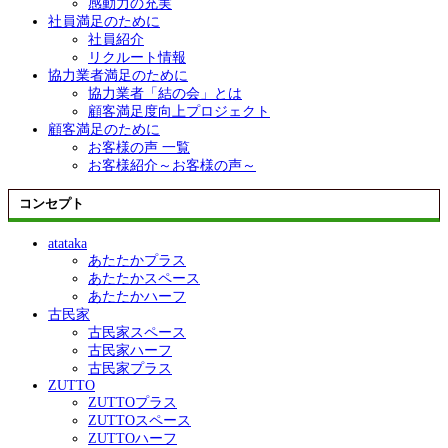
感動力の充実
社員満足のために
社員紹介
リクルート情報
協力業者満足のために
協力業者「結の会」とは
顧客満足度向上プロジェクト
顧客満足のために
お客様の声 一覧
お客様紹介～お客様の声～
コンセプト
atataka
あたたかプラス
あたたかスペース
あたたかハーフ
古民家
古民家スペース
古民家ハーフ
古民家プラス
ZUTTO
ZUTTOプラス
ZUTTOスペース
ZUTTOハーフ