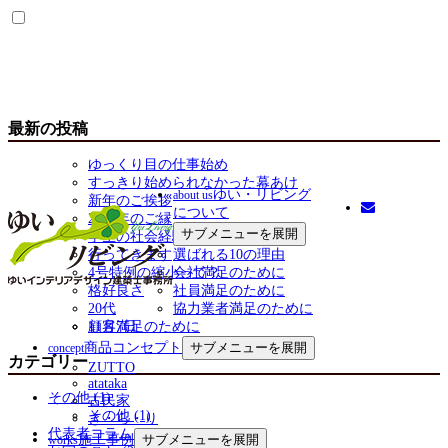
最新の投稿
ゆっくり目の仕事始め
すっきり始められなかった幕あけ
ゆい・リビング
about us
新年のご挨拶
について
2025年のご縁
サブメニューを展開
学生の社会経験
行ってきます
選ばれる10の理由
4号特例の縮小って？
会社満足のために
格好良さ
社員満足のために
20代
協力業者満足のために
顧客満足のために
11月7日
商品コンセプト
サブメニューを展開
concept
カテゴリー
ZUTTO
atataka
その他 (1)
古民家
その他 (1)
き・ら・り
代表者コラム (40)
施工事例
サブメニューを展開
works