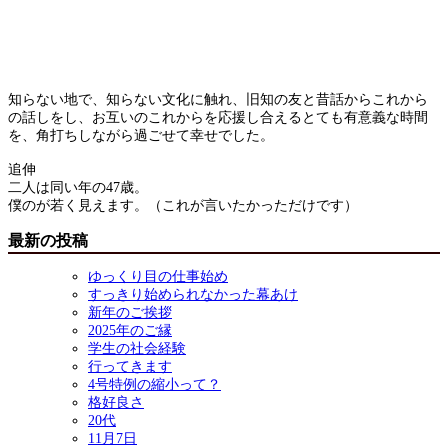
知らない地で、知らない文化に触れ、旧知の友と昔話からこれから
の話しをし、お互いのこれからを応援し合えるとても有意義な時間
を、角打ちしながら過ごせて幸せでした。
追伸
二人は同い年の47歳。
僕のが若く見えます。（これが言いたかっただけです）
最新の投稿
ゆっくり目の仕事始め
すっきり始められなかった幕あけ
新年のご挨拶
2025年のご縁
学生の社会経験
行ってきます
4号特例の縮小って？
格好良さ
20代
11月7日