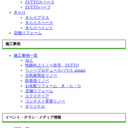
ZUTTOスペース
ZUTTOハーフ
きらり
きらりプラス
きらりスペース
きらりペイント
店舗リフォーム
施工事例
施工事例一覧
ALL
性能向上リノベ住宅 ZUTTO
リノベプロデュースハウス atataka
古民家再生リノベ
鉄骨造リノベ
お化粧リフォーム き・ら・り
店舗リフォーム
エクステリア
コンテスト受賞リノベ
オリジナル
イベント・チラシ・メディア情報