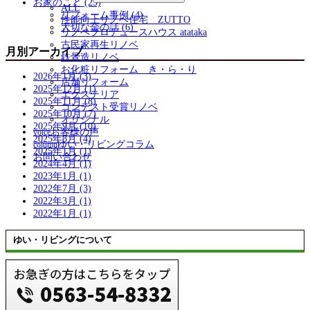
お家のこと (23)
ALL
リフォーム事例 (4)
性能向上リノベ住宅 ZUTTO
大切な金の話 (6)
リノベプロデュースハウス atataka
古民家再生リノベ
月別アーカイブ
鉄骨造リノベ
お化粧リフォーム き・ら・り
2026年1月 (3)
店舗リフォーム
2025年12月 (1)
エクステリア
2025年11月 (8)
コンテスト受賞リノベ
2025年10月 (7)
オリジナル
2025年9月 (10)
お客様の声
voice
2025年8月 (4)
ゆい・リビングコラム
column
2025年1月 (1)
お問い合わせ
2024年4月 (1)
2023年1月 (1)
2022年7月 (3)
2022年3月 (1)
2022年1月 (1)
ゆい・リビングについて