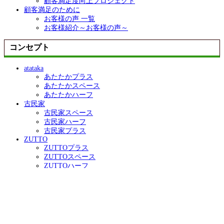
顧客満足度向上プロジェクト
顧客満足のために
お客様の声 一覧
お客様紹介～お客様の声～
コンセプト
atataka
あたたかプラス
あたたかスペース
あたたかハーフ
古民家
古民家スペース
古民家ハーフ
古民家プラス
ZUTTO
ZUTTOプラス
ZUTTOスペース
ZUTTOハーフ
きらり
きらりプラス
きらりスペース
きらりペイント
店舗リフォーム