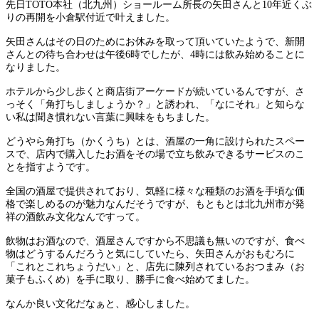
先日TOTO本社（北九州）ショールーム所長の矢田さんと10年近くぶ
りの再開を小倉駅付近で叶えました。
矢田さんはその日のためにお休みを取って頂いていたようで、新開
さんとの待ち合わせは午後6時でしたが、4時には飲み始めることに
なりました。
ホテルから少し歩くと商店街アーケードが続いているんですが、さ
っそく「角打ちしましょうか？」と誘われ、「なにそれ」と知らな
い私は聞き慣れない言葉に興味をもちました。
どうやら角打ち（かくうち）とは、酒屋の一角に設けられたスペー
スで、店内で購入したお酒をその場で立ち飲みできるサービスのこ
とを指すようです。
全国の酒屋で提供されており、気軽に様々な種類のお酒を手頃な価
格で楽しめるのが魅力なんだそうですが、もともとは北九州市が発
祥の酒飲み文化なんですって。
飲物はお酒なので、酒屋さんですから不思議も無いのですが、食べ
物はどうするんだろうと気にしていたら、矢田さんがおもむろに
「これとこれちょうだい」と、店先に陳列されているおつまみ（お
菓子もふくめ）を手に取り、勝手に食べ始めてました。
なんか良い文化だなぁと、感心しました。