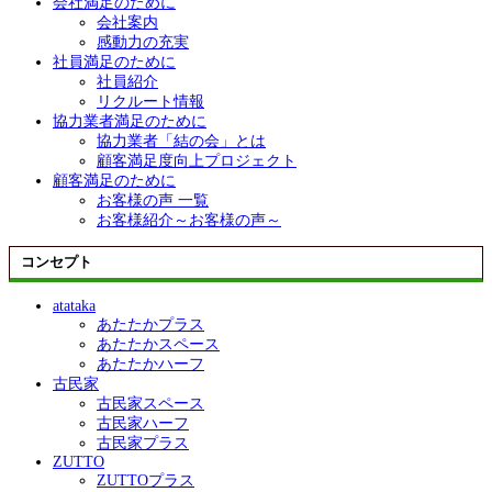
会社満足のために
会社案内
感動力の充実
社員満足のために
社員紹介
リクルート情報
協力業者満足のために
協力業者「結の会」とは
顧客満足度向上プロジェクト
顧客満足のために
お客様の声 一覧
お客様紹介～お客様の声～
コンセプト
atataka
あたたかプラス
あたたかスペース
あたたかハーフ
古民家
古民家スペース
古民家ハーフ
古民家プラス
ZUTTO
ZUTTOプラス