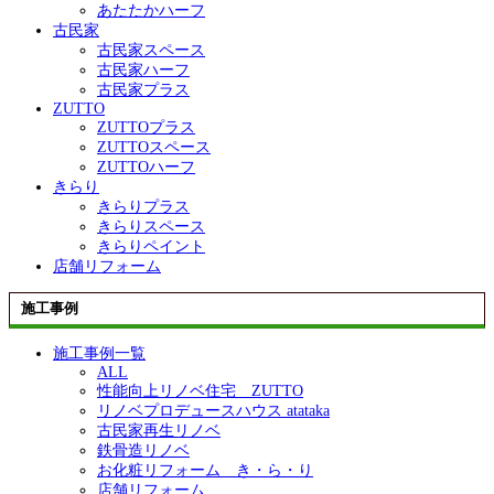
あたたかハーフ
古民家
古民家スペース
古民家ハーフ
古民家プラス
ZUTTO
ZUTTOプラス
ZUTTOスペース
ZUTTOハーフ
きらり
きらりプラス
きらりスペース
きらりペイント
店舗リフォーム
施工事例
施工事例一覧
ALL
性能向上リノベ住宅 ZUTTO
リノベプロデュースハウス atataka
古民家再生リノベ
鉄骨造リノベ
お化粧リフォーム き・ら・り
店舗リフォーム