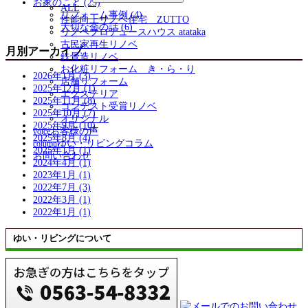
お家のこと (23)
ALL
リフォーム事例 (4)
性能向上リノベ住宅 ZUTTO
大切な金の話 (6)
リノベプロデュースハウス atataka
古民家再生リノベ
月別アーカイブ
鉄骨造リノベ
お化粧リフォーム き・ら・り
2026年1月 (3)
店舗リフォーム
2025年12月 (1)
エクステリア
2025年11月 (8)
コンテスト受賞リノベ
2025年10月 (7)
オリジナル
2025年9月 (10)
お客様の声
voice
2025年8月 (4)
ゆい・リビングコラム
column
2025年1月 (1)
お問い合わせ
2024年4月 (1)
2023年1月 (1)
2022年7月 (3)
2022年3月 (1)
2022年1月 (1)
ゆい・リビングについて