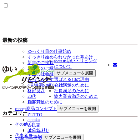
最新の投稿
ゆっくり目の仕事始め
すっきり始められなかった幕あけ
ゆい・リビング
about us
新年のご挨拶
について
2025年のご縁
サブメニューを展開
学生の社会経験
行ってきます
選ばれる10の理由
4号特例の縮小って？
会社満足のために
格好良さ
社員満足のために
20代
協力業者満足のために
顧客満足のために
11月7日
商品コンセプト
サブメニューを展開
concept
カテゴリー
ZUTTO
atataka
その他 (1)
古民家
その他 (1)
き・ら・り
代表者コラム (40)
施工事例
サブメニューを展開
works