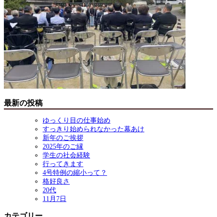
最新の投稿
ゆっくり目の仕事始め
すっきり始められなかった幕あけ
新年のご挨拶
2025年のご縁
学生の社会経験
行ってきます
4号特例の縮小って？
格好良さ
20代
11月7日
カテゴリー