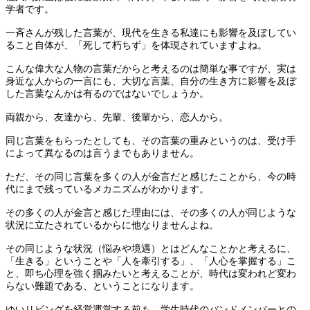
学者です。
一斉さんが残した言葉が、現代を生きる私達にも影響を及ぼしてい
ること自体が、「死して朽ちず」を体現されていますよね。
こんな偉大な人物の言葉だからと考えるのは簡単な事ですが、実は
身近な人からの一言にも、大切な言葉、自分の生き方に影響を及ぼ
した言葉なんかは有るのではないでしょうか。
両親から、友達から、先輩、後輩から、恋人から。
同じ言葉をもらったとしても、その言葉の重みというのは、受け手
によって異なるのは言うまでもありません。
ただ、その同じ言葉を多くの人が金言だと感じたことから、今の時
代にまで残っているメカニズムがわかります。
その多くの人が金言と感じた理由には、その多くの人が同じような
状況に立たされているからに他なりませんよね。
その同じような状況（悩みや境遇）とはどんなことかと考えるに、
「生きる」ということや「人を牽引する」、「人心を掌握する」こ
と、即ち心理を強く掴みたいと考えることが、時代は変われど変わ
らない難題である、ということになります。
ゆいリビングを経営運営する前も、学生時代のバンドメンバーとの