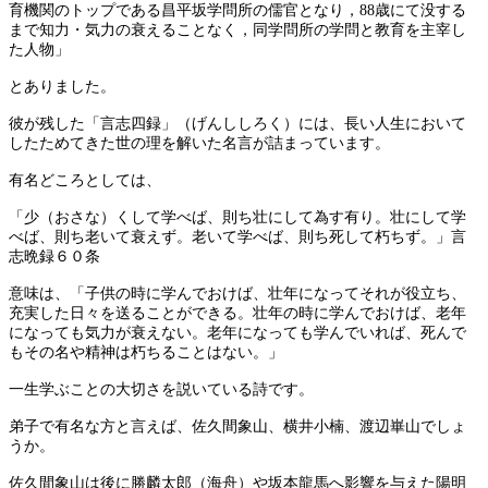
育機関のトップである昌平坂学問所の儒官となり，88歳にて没する
まで知力・気力の衰えることなく，同学問所の学問と教育を主宰し
た人物」
とありました。
彼が残した「言志四録」（げんししろく）には、長い人生において
したためてきた世の理を解いた名言が詰まっています。
有名どころとしては、
「少（おさな）くして学べば、則ち壮にして為す有り。壮にして学
べば、則ち老いて衰えず。老いて学べば、則ち死して朽ちず。」言
志晩録６０条
意味は、「子供の時に学んでおけば、壮年になってそれが役立ち、
充実した日々を送ることができる。壮年の時に学んでおけば、老年
になっても気力が衰えない。老年になっても学んでいれば、死んで
もその名や精神は朽ちることはない。」
一生学ぶことの大切さを説いている詩です。
弟子で有名な方と言えば、佐久間象山、横井小楠、渡辺崋山でしょ
うか。
佐久間象山は後に勝麟太郎（海舟）や坂本龍馬へ影響を与えた陽明