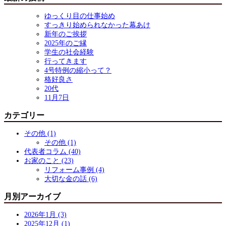
ゆっくり目の仕事始め
すっきり始められなかった幕あけ
新年のご挨拶
2025年のご縁
学生の社会経験
行ってきます
4号特例の縮小って？
格好良さ
20代
11月7日
カテゴリー
その他 (1)
その他 (1)
代表者コラム (40)
お家のこと (23)
リフォーム事例 (4)
大切な金の話 (6)
月別アーカイブ
2026年1月 (3)
2025年12月 (1)