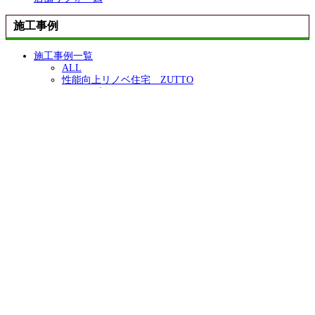
施工事例
施工事例一覧
ALL
性能向上リノベ住宅 ZUTTO
リノベプロデュースハウス atataka
古民家再生リノベ
鉄骨造リノベ
お化粧リフォーム き・ら・り
店舗リフォーム
エクステリア
コンテスト受賞リノベ
オリジナル
イベント・チラシ・メディア情報
情報一覧
モデルハウス
イベント
チラシ
メディア