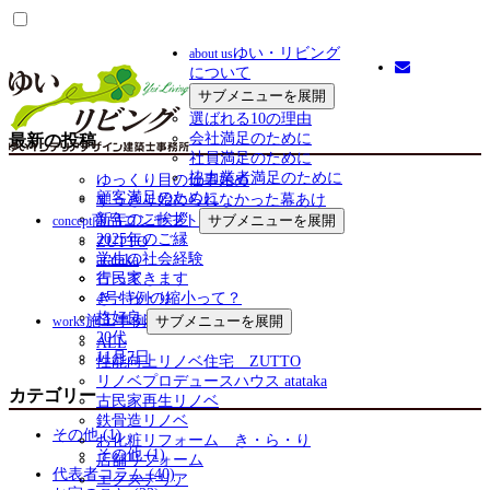
ゆい・リビング
about us
について
サブメニューを展開
選ばれる10の理由
最新の投稿
会社満足のために
社員満足のために
協力業者満足のために
ゆっくり目の仕事始め
顧客満足のために
すっきり始められなかった幕あけ
新年のご挨拶
商品コンセプト
サブメニューを展開
concept
2025年のご縁
ZUTTO
学生の社会経験
atataka
古民家
行ってきます
き・ら・り
4号特例の縮小って？
格好良さ
施工事例
サブメニューを展開
works
20代
ALL
11月7日
性能向上リノベ住宅 ZUTTO
リノベプロデュースハウス atataka
カテゴリー
古民家再生リノベ
鉄骨造リノベ
その他 (1)
お化粧リフォーム き・ら・り
その他 (1)
店舗リフォーム
代表者コラム (40)
エクステリア