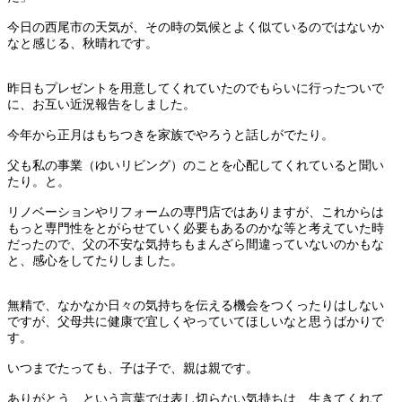
今日の西尾市の天気が、その時の気候とよく似ているのではないか
なと感じる、秋晴れです。
昨日もプレゼントを用意してくれていたのでもらいに行ったついで
に、お互い近況報告をしました。
今年から正月はもちつきを家族でやろうと話しがでたり。
父も私の事業（ゆいリビング）のことを心配してくれていると聞い
たり。と。
リノベーションやリフォームの専門店ではありますが、これからは
もっと専門性をとがらせていく必要もあるのかな等と考えていた時
だったので、父の不安な気持ちもまんざら間違っていないのかもな
と、感心をしてたりしました。
無精で、なかなか日々の気持ちを伝える機会をつくったりはしない
ですが、父母共に健康で宜しくやっていてほしいなと思うばかりで
す。
いつまでたっても、子は子で、親は親です。
ありがとう、という言葉では表し切らない気持ちは、生きてくれて