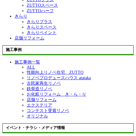
ZUTTOスペース
ZUTTOハーフ
きらり
きらりプラス
きらりスペース
きらりペイント
店舗リフォーム
施工事例
施工事例一覧
ALL
性能向上リノベ住宅 ZUTTO
リノベプロデュースハウス atataka
古民家再生リノベ
鉄骨造リノベ
お化粧リフォーム き・ら・り
店舗リフォーム
エクステリア
コンテスト受賞リノベ
オリジナル
イベント・チラシ・メディア情報