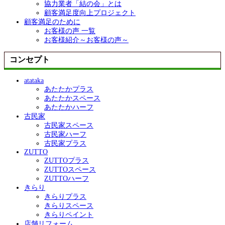
協力業者「結の会」とは
顧客満足度向上プロジェクト
顧客満足のために
お客様の声 一覧
お客様紹介～お客様の声～
コンセプト
atataka
あたたかプラス
あたたかスペース
あたたかハーフ
古民家
古民家スペース
古民家ハーフ
古民家プラス
ZUTTO
ZUTTOプラス
ZUTTOスペース
ZUTTOハーフ
きらり
きらりプラス
きらりスペース
きらりペイント
店舗リフォーム