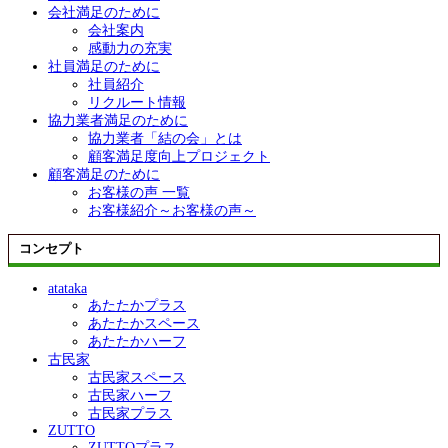
会社満足のために
会社案内
感動力の充実
社員満足のために
社員紹介
リクルート情報
協力業者満足のために
協力業者「結の会」とは
顧客満足度向上プロジェクト
顧客満足のために
お客様の声 一覧
お客様紹介～お客様の声～
コンセプト
atataka
あたたかプラス
あたたかスペース
あたたかハーフ
古民家
古民家スペース
古民家ハーフ
古民家プラス
ZUTTO
ZUTTOプラス