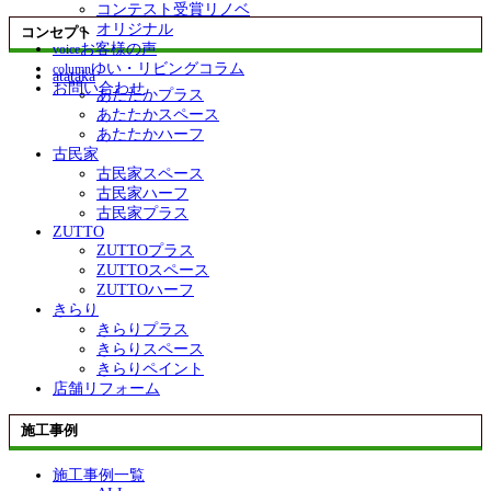
コンテスト受賞リノベ
オリジナル
コンセプト
お客様の声
voice
ゆい・リビングコラム
column
atataka
お問い合わせ
あたたかプラス
あたたかスペース
あたたかハーフ
古民家
古民家スペース
古民家ハーフ
古民家プラス
ZUTTO
ZUTTOプラス
ZUTTOスペース
ZUTTOハーフ
きらり
きらりプラス
きらりスペース
きらりペイント
店舗リフォーム
施工事例
施工事例一覧