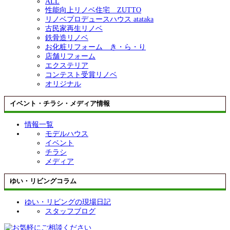
ALL
性能向上リノベ住宅 ZUTTO
リノベプロデュースハウス atataka
古民家再生リノベ
鉄骨造リノベ
お化粧リフォーム き・ら・り
店舗リフォーム
エクステリア
コンテスト受賞リノベ
オリジナル
イベント・チラシ・メディア情報
情報一覧
モデルハウス
イベント
チラシ
メディア
ゆい・リビングコラム
ゆい・リビングの現場日記
スタッフブログ