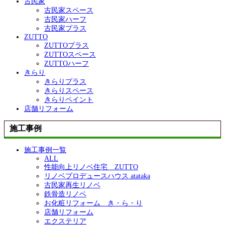
古民家
古民家スペース
古民家ハーフ
古民家プラス
ZUTTO
ZUTTOプラス
ZUTTOスペース
ZUTTOハーフ
きらり
きらりプラス
きらりスペース
きらりペイント
店舗リフォーム
施工事例
施工事例一覧
ALL
性能向上リノベ住宅 ZUTTO
リノベプロデュースハウス atataka
古民家再生リノベ
鉄骨造リノベ
お化粧リフォーム き・ら・り
店舗リフォーム
エクステリア