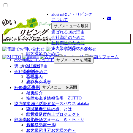
ゆい・リビング
about us
について
サブメニューを展開
選ばれる10の理由
会社満足のために
ゆい・リビングについて
社員満足のために
協力業者満足のために
顧客満足のために
商品コンセプト
サブメニューを展開
concept
ZUTTO
選ばれる10の理由
atataka
会社満足のために
古民家
会社案内
き・ら・り
感動力の充実
施工事例
サブメニューを展開
works
社員満足のために
ALL
社員紹介
性能向上リノベ住宅 ZUTTO
リクルート情報
リノベプロデュースハウス atataka
協力業者満足のために
古民家再生リノベ
協力業者「結の会」とは
鉄骨造リノベ
顧客満足度向上プロジェクト
お化粧リフォーム き・ら・り
顧客満足のために
店舗リフォーム
お客様の声 一覧
エクステリア
お客様紹介～お客様の声～