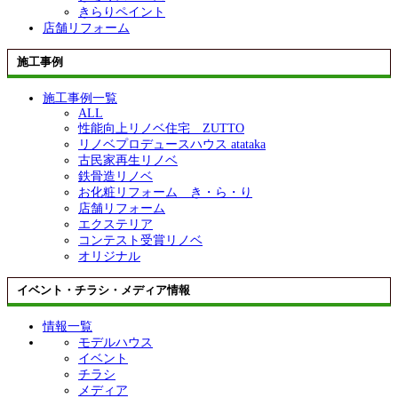
きらりペイント
店舗リフォーム
施工事例
施工事例一覧
ALL
性能向上リノベ住宅 ZUTTO
リノベプロデュースハウス atataka
古民家再生リノベ
鉄骨造リノベ
お化粧リフォーム き・ら・り
店舗リフォーム
エクステリア
コンテスト受賞リノベ
オリジナル
イベント・チラシ・メディア情報
情報一覧
モデルハウス
イベント
チラシ
メディア