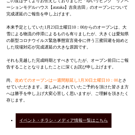
この度は予てよりお伝えしておりました「ゆいリビング リノベ
ーションモデルハウス【atataka】吉良吉田」のオープンについて
完成遅延のご報告を申し上げます。
本来予定としていた1月23日土曜日10：00からのオープンは、大
雪による物流の停滞によるものも有りましたが、大きくは愛知県
の新型コロナウイルス緊急事態宣言発令に伴う三蜜回避を始めと
した現場対応が完成遅延の大きな原因です。
それも見越した完成時期とすべきでしたが、オープン前日にご報
告することとなりましたことに深くお詫び申し上げます。
尚、
改めてのオープンは一週間順延し1月30日土曜日10：00
とさ
せていただきます。楽しみにされていたご予約を頂けた皆さま方
へは勝手を申し上げ大変心苦しく思いますが、ご理解を頂きたく
存じます。
イベント・チラシ・メディア情報一覧はこちら