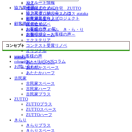
リクルート情報
ALL
協力業者満足のために
性能向上リノベ住宅 ZUTTO
協力業者「結の会」とは
リノベプロデュースハウス atataka
顧客満足度向上プロジェクト
古民家再生リノベ
顧客満足のために
鉄骨造リノベ
お客様の声 一覧
お化粧リフォーム き・ら・り
お客様紹介～お客様の声～
店舗リフォーム
エクステリア
コンテスト受賞リノベ
コンセプト
オリジナル
お客様の声
voice
atataka
ゆい・リビングコラム
column
あたたかプラス
お問い合わせ
あたたかスペース
あたたかハーフ
古民家
古民家スペース
古民家ハーフ
古民家プラス
ZUTTO
ZUTTOプラス
ZUTTOスペース
ZUTTOハーフ
きらり
きらりプラス
きらりスペース