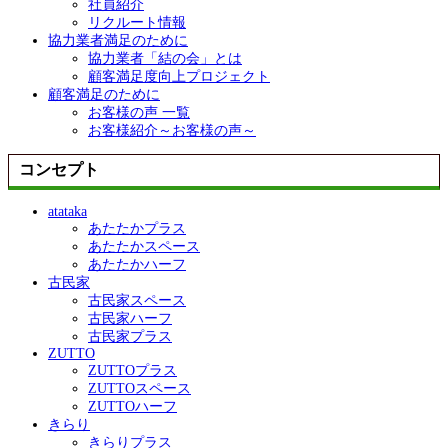
社員紹介
リクルート情報
協力業者満足のために
協力業者「結の会」とは
顧客満足度向上プロジェクト
顧客満足のために
お客様の声 一覧
お客様紹介～お客様の声～
コンセプト
atataka
あたたかプラス
あたたかスペース
あたたかハーフ
古民家
古民家スペース
古民家ハーフ
古民家プラス
ZUTTO
ZUTTOプラス
ZUTTOスペース
ZUTTOハーフ
きらり
きらりプラス