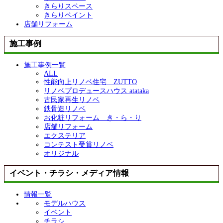
きらりスペース
きらりペイント
店舗リフォーム
施工事例
施工事例一覧
ALL
性能向上リノベ住宅 ZUTTO
リノベプロデュースハウス atataka
古民家再生リノベ
鉄骨造リノベ
お化粧リフォーム き・ら・り
店舗リフォーム
エクステリア
コンテスト受賞リノベ
オリジナル
イベント・チラシ・メディア情報
情報一覧
モデルハウス
イベント
チラシ