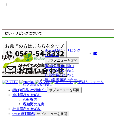
ゆい・リビングについて
ゆい・リビング
about us
について
サブメニューを展開
選ばれる10の理由
会社満足のために
社員満足のために
協力業者満足のために
顧客満足のために
商品コンセプト
サブメニューを展開
選ばれる10の理由
concept
会社満足のために
ZUTTO
atataka
会社案内
古民家
感動力の充実
き・ら・り
社員満足のために
社員紹介
施工事例
サブメニューを展開
works