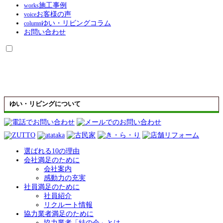
施工事例
works
お客様の声
voice
ゆい・リビングコラム
column
お問い合わせ
ゆい・リビングについて
選ばれる10の理由
会社満足のために
会社案内
感動力の充実
社員満足のために
社員紹介
リクルート情報
協力業者満足のために
協力業者「結の会」とは