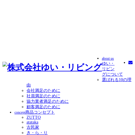
about us
ゆい・
リビン
グについて
選ばれる10の理
由
会社満足のために
社員満足のために
協力業者満足のために
顧客満足のために
商品コンセプト
concept
ZUTTO
atataka
古民家
き・ら・り