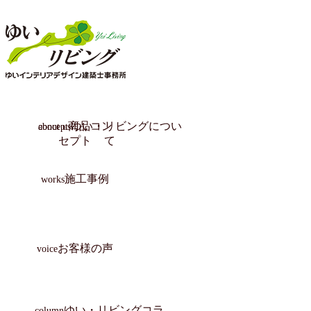
商品コン
ゆい・リビングについ
about us
concept
セプト
て
施工事例
works
き・ら・り
ZUTTO
古民家
協力業者満足のために
atataka
選ばれる10の理由
会社満足のために
社員満足のために
顧客満足のために
お客様の声
voice
ゆい・リビングコラ
column