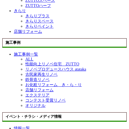
ZUTTOスペース
ZUTTOハーフ
きらり
きらりプラス
きらりスペース
きらりペイント
店舗リフォーム
施工事例
施工事例一覧
ALL
性能向上リノベ住宅 ZUTTO
リノベプロデュースハウス atataka
古民家再生リノベ
鉄骨造リノベ
お化粧リフォーム き・ら・り
店舗リフォーム
エクステリア
コンテスト受賞リノベ
オリジナル
イベント・チラシ・メディア情報
情報一覧