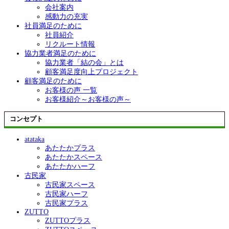
会社案内
感動力の充実
社員満足のために
社員紹介
リクルート情報
協力業者満足のために
協力業者「結の会」とは
顧客満足度向上プロジェクト
顧客満足のために
お客様の声 一覧
お客様紹介～お客様の声～
コンセプト
atataka
あたたかプラス
あたたかスペース
あたたかハーフ
古民家
古民家スペース
古民家ハーフ
古民家プラス
ZUTTO
ZUTTOプラス