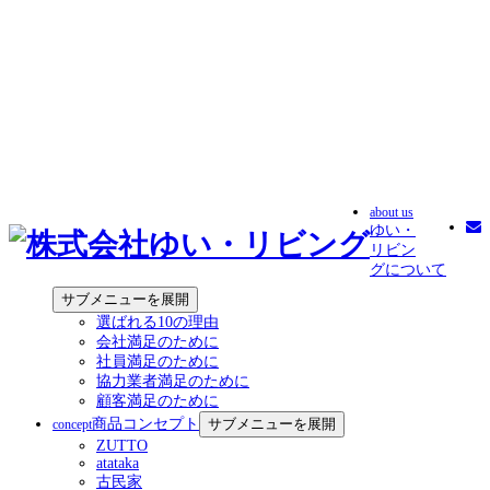
about us
ゆい・
リビン
グについて
サブメニューを展開
選ばれる10の理由
会社満足のために
社員満足のために
協力業者満足のために
顧客満足のために
商品コンセプト
サブメニューを展開
concept
ZUTTO
atataka
古民家