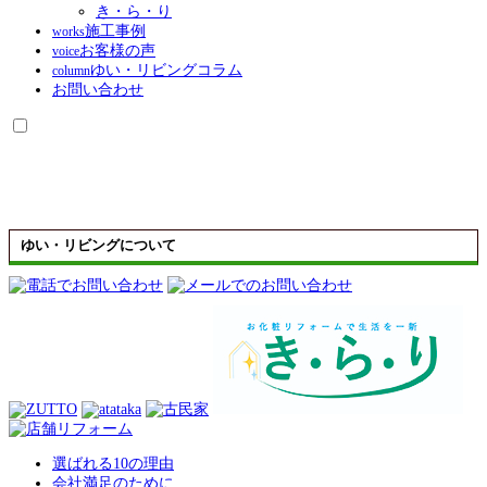
き・ら・り
施工事例
works
お客様の声
voice
ゆい・リビングコラム
column
お問い合わせ
ゆい・リビングについて
選ばれる10の理由
会社満足のために