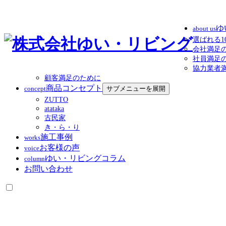
ゆ
about us
選ばれる1
会社満足
社員満足
協力業者
顧客満足のために
商品コンセプト
concept
サブメニューを展開
ZUTTO
atataka
古民家
き・ら・り
施工事例
works
お客様の声
voice
ゆい・リビングコラム
column
お問い合わせ