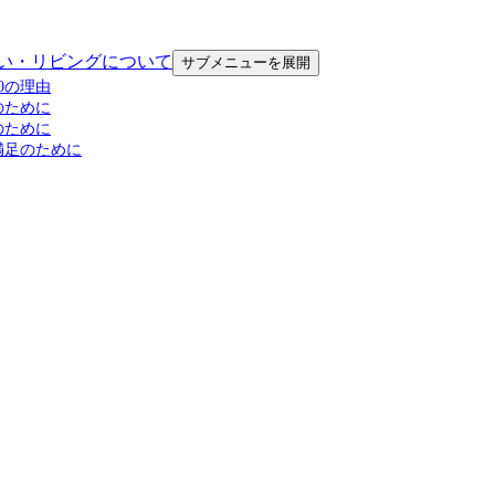
い・リビングについて
サブメニューを展開
0の理由
のために
のために
満足のために