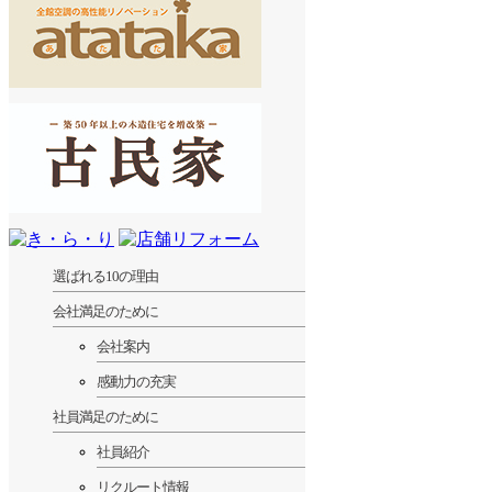
選ばれる10の理由
会社満足のために
会社案内
感動力の充実
社員満足のために
社員紹介
リクルート情報