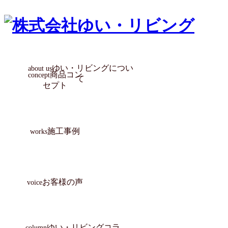
ゆい・リビングについ
about us
商品コン
concept
て
セプト
協力業者満足のために
選ばれる10の理由
会社満足のために
社員満足のために
顧客満足のために
き・ら・り
ZUTTO
古民家
atataka
施工事例
works
お客様の声
voice
ゆい・リビングコラ
column