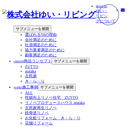
about us
ゆい・
リビン
グについて
サブメニューを展開
選ばれる10の理由
会社満足のために
社員満足のために
協力業者満足のために
顧客満足のために
商品コンセプト
サブメニューを展開
concept
ZUTTO
atataka
古民家
き・ら・り
施工事例
サブメニューを展開
works
ALL
性能向上リノベ住宅 ZUTTO
リノベプロデュースハウス atataka
古民家再生リノベ
鉄骨造リノベ
お化粧リフォーム き・ら・り
店舗リフォーム