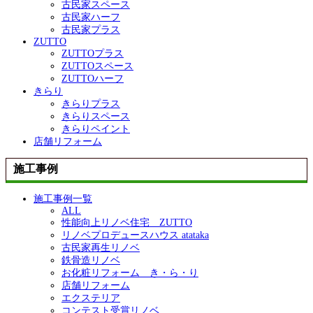
古民家スペース
古民家ハーフ
古民家プラス
ZUTTO
ZUTTOプラス
ZUTTOスペース
ZUTTOハーフ
きらり
きらりプラス
きらりスペース
きらりペイント
店舗リフォーム
施工事例
施工事例一覧
ALL
性能向上リノベ住宅 ZUTTO
リノベプロデュースハウス atataka
古民家再生リノベ
鉄骨造リノベ
お化粧リフォーム き・ら・り
店舗リフォーム
エクステリア
コンテスト受賞リノベ