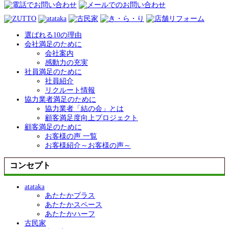
選ばれる10の理由
会社満足のために
会社案内
感動力の充実
社員満足のために
社員紹介
リクルート情報
協力業者満足のために
協力業者「結の会」とは
顧客満足度向上プロジェクト
顧客満足のために
お客様の声 一覧
お客様紹介～お客様の声～
コンセプト
atataka
あたたかプラス
あたたかスペース
あたたかハーフ
古民家