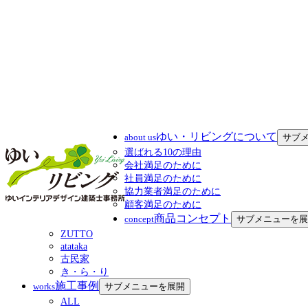
ゆい・リビングについて
about us
サブ
選ばれる10の理由
会社満足のために
社員満足のために
協力業者満足のために
顧客満足のために
商品コンセプト
concept
サブメニューを展
ZUTTO
atataka
古民家
き・ら・り
施工事例
works
サブメニューを展開
ALL