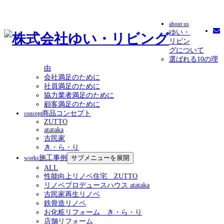
about us
ゆい・
リビン
グについて
選ばれる10の理
由
会社満足のために
社員満足のために
協力業者満足のために
顧客満足のために
商品コンセプト
concept
ZUTTO
atataka
古民家
き・ら・り
施工事例
サブメニューを展開
works
ALL
性能向上リノベ住宅 ZUTTO
リノベプロデュースハウス atataka
古民家再生リノベ
鉄骨造リノベ
お化粧リフォーム き・ら・り
店舗リフォーム