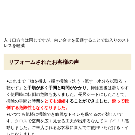
入り口方向は同じですが、向い合せを回避することで出入りのスト
レスを軽減
リフォームされたお客様の声
●これまで「物を撤去→掃き掃除→洗う→流す→水分を拭取る→
乾かす」と
手順が多く手間と時間がかかり、
掃除直後は滑りやす
く使用時に転倒の危険もありました。長尺シートにしたことで、
掃除の手間と時間を
とても
短縮
することができました。
滑って転
倒する危険性もなくなりました。
●いつでも気軽に掃除でき綺麗なトイレを保てるのが嬉しいで
す。クロスで空間を広く見せる工夫が出来るなんてスゴイ！！感
動しました。ご来店されるお客様に喜んでご使用いただけるトイ
レになりました