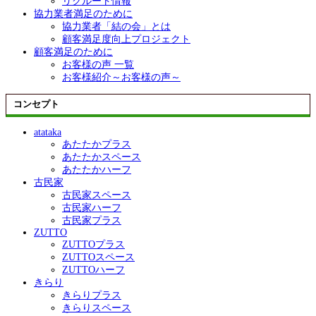
リクルート情報
協力業者満足のために
協力業者「結の会」とは
顧客満足度向上プロジェクト
顧客満足のために
お客様の声 一覧
お客様紹介～お客様の声～
コンセプト
atataka
あたたかプラス
あたたかスペース
あたたかハーフ
古民家
古民家スペース
古民家ハーフ
古民家プラス
ZUTTO
ZUTTOプラス
ZUTTOスペース
ZUTTOハーフ
きらり
きらりプラス
きらりスペース