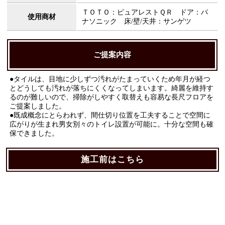
ＴＯＴＯ：ピュアレストＱＲ ドア：パ
使用商材
ナソニック 床/壁/天井：サンゲツ
ご提案内容
●タイルは、目地に少しずつ汚れがたまっていくため年月が経つ
とどうしても汚れが落ちにくくなってしまいます。綺麗を維持す
るのが難しいので、掃除がしやすく取替えも容易な長尺フロアを
ご提案しました。
●既成概念にとらわれず、間仕切り位置を工夫することで空間に
広がりが生まれ男女別々のトイレ設置が可能に。十分な空間も確
保できました。
施工前はこちら