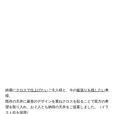
綺麗に
クロスで
仕上げたい
ご主人様と、今の
板張りを残したい
奥
様。
既存の天井に菱形のデザインを重ねクロスを貼ることで双方の希
望を取り入れ、お２人とも納得の天井をご提案しました。（イラ
スト右を採用）