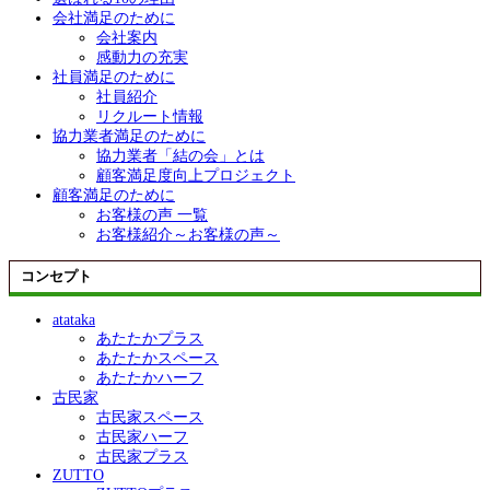
会社満足のために
会社案内
感動力の充実
社員満足のために
社員紹介
リクルート情報
協力業者満足のために
協力業者「結の会」とは
顧客満足度向上プロジェクト
顧客満足のために
お客様の声 一覧
お客様紹介～お客様の声～
コンセプト
atataka
あたたかプラス
あたたかスペース
あたたかハーフ
古民家
古民家スペース
古民家ハーフ
古民家プラス
ZUTTO