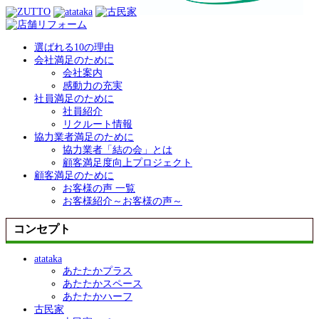
選ばれる10の理由
会社満足のために
会社案内
感動力の充実
社員満足のために
社員紹介
リクルート情報
協力業者満足のために
協力業者「結の会」とは
顧客満足度向上プロジェクト
顧客満足のために
お客様の声 一覧
お客様紹介～お客様の声～
コンセプト
atataka
あたたかプラス
あたたかスペース
あたたかハーフ
古民家