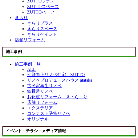
ZUTTOプラス
ZUTTOスペース
ZUTTOハーフ
きらり
きらりプラス
きらりスペース
きらりペイント
店舗リフォーム
施工事例
施工事例一覧
ALL
性能向上リノベ住宅 ZUTTO
リノベプロデュースハウス atataka
古民家再生リノベ
鉄骨造リノベ
お化粧リフォーム き・ら・り
店舗リフォーム
エクステリア
コンテスト受賞リノベ
オリジナル
イベント・チラシ・メディア情報