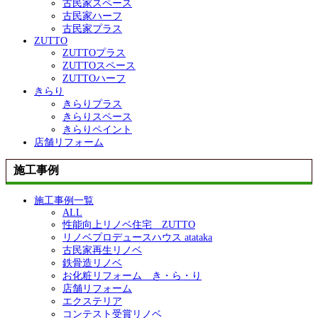
古民家スペース
古民家ハーフ
古民家プラス
ZUTTO
ZUTTOプラス
ZUTTOスペース
ZUTTOハーフ
きらり
きらりプラス
きらりスペース
きらりペイント
店舗リフォーム
施工事例
施工事例一覧
ALL
性能向上リノベ住宅 ZUTTO
リノベプロデュースハウス atataka
古民家再生リノベ
鉄骨造リノベ
お化粧リフォーム き・ら・り
店舗リフォーム
エクステリア
コンテスト受賞リノベ