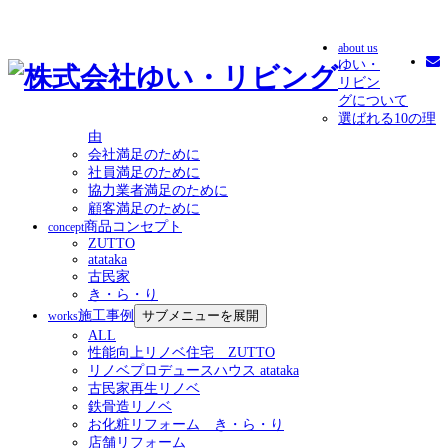
about us
ゆい・
リビン
グについて
選ばれる10の理
由
会社満足のために
社員満足のために
協力業者満足のために
顧客満足のために
商品コンセプト
concept
ZUTTO
atataka
古民家
き・ら・り
施工事例
サブメニューを展開
works
ALL
性能向上リノベ住宅 ZUTTO
リノベプロデュースハウス atataka
古民家再生リノベ
鉄骨造リノベ
お化粧リフォーム き・ら・り
店舗リフォーム