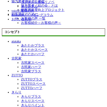
協力業者満足のために
コンテスト受賞リノベ
協力業者「結の会」とは
オリジナル
顧客満足度向上プロジェクト
お客様の声
voice
顧客満足のために
ゆい・リビングコラム
column
お客様の声 一覧
お問い合わせ
お客様紹介～お客様の声～
コンセプト
atataka
あたたかプラス
あたたかスペース
あたたかハーフ
古民家
古民家スペース
古民家ハーフ
古民家プラス
ZUTTO
ZUTTOプラス
ZUTTOスペース
ZUTTOハーフ
きらり
きらりプラス
きらりスペース
きらりペイント