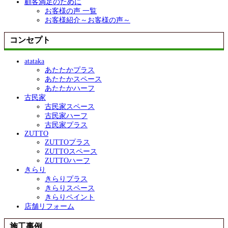
顧客満足のために
お客様の声 一覧
お客様紹介～お客様の声～
コンセプト
atataka
あたたかプラス
あたたかスペース
あたたかハーフ
古民家
古民家スペース
古民家ハーフ
古民家プラス
ZUTTO
ZUTTOプラス
ZUTTOスペース
ZUTTOハーフ
きらり
きらりプラス
きらりスペース
きらりペイント
店舗リフォーム
施工事例