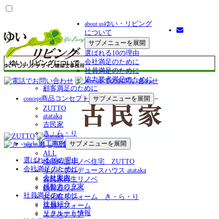
ゆい・リビング
about us
について
サブメニューを展開
選ばれる10の理由
会社満足のために
ゆい・リビングについて
社員満足のために
協力業者満足のために
顧客満足のために
商品コンセプト
サブメニューを展開
concept
ZUTTO
atataka
古民家
き・ら・り
施工事例
サブメニューを展開
works
ALL
選ばれる10の理由
性能向上リノベ住宅 ZUTTO
会社満足のために
リノベプロデュースハウス atataka
会社案内
古民家再生リノベ
感動力の充実
鉄骨造リノベ
社員満足のために
お化粧リフォーム き・ら・り
社員紹介
店舗リフォーム
リクルート情報
エクステリア