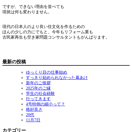
ですが、できない理由を並べても
現状は何も変わりません。
現代の日本人のより良い住文化を作るための
ほんの少しの力にでもと、今年もリフォーム業も
古民家再生も空き家問題コンサルタントもがんばります。
最新の投稿
ゆっくり目の仕事始め
すっきり始められなかった幕あけ
新年のご挨拶
2025年のご縁
学生の社会経験
行ってきます
4号特例の縮小って？
格好良さ
20代
11月7日
カテゴリー