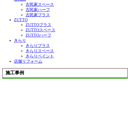
古民家スペース
古民家ハーフ
古民家プラス
ZUTTO
ZUTTOプラス
ZUTTOスペース
ZUTTOハーフ
きらり
きらりプラス
きらりスペース
きらりペイント
店舗リフォーム
施工事例
施工事例一覧
ALL
性能向上リノベ住宅 ZUTTO
リノベプロデュースハウス atataka
古民家再生リノベ
鉄骨造リノベ
お化粧リフォーム き・ら・り
店舗リフォーム
エクステリア