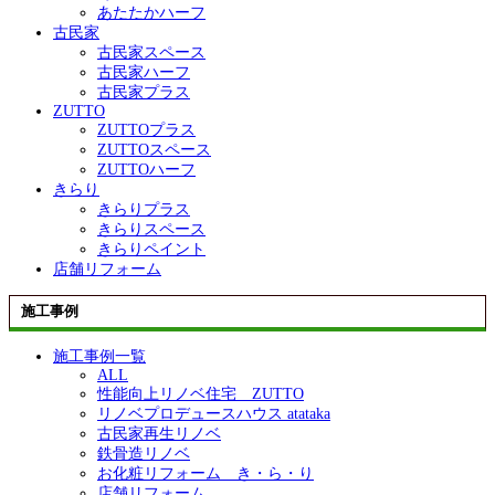
あたたかハーフ
古民家
古民家スペース
古民家ハーフ
古民家プラス
ZUTTO
ZUTTOプラス
ZUTTOスペース
ZUTTOハーフ
きらり
きらりプラス
きらりスペース
きらりペイント
店舗リフォーム
施工事例
施工事例一覧
ALL
性能向上リノベ住宅 ZUTTO
リノベプロデュースハウス atataka
古民家再生リノベ
鉄骨造リノベ
お化粧リフォーム き・ら・り
店舗リフォーム