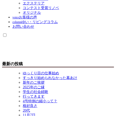
エクステリア
コンテスト受賞リノベ
オリジナル
お客様の声
voice
ゆい・リビングコラム
column
お問い合わせ
最新の投稿
ゆっくり目の仕事始め
すっきり始められなかった幕あけ
新年のご挨拶
2025年のご縁
学生の社会経験
行ってきます
4号特例の縮小って？
格好良さ
20代
11月7日