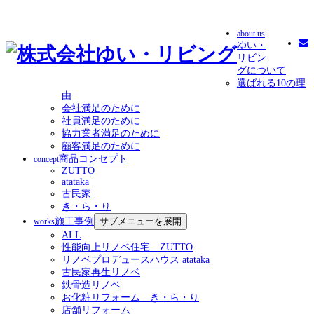
about us
ゆい・
リビン
グについて
選ばれる10の理
由
会社満足のために
社員満足のために
協力業者満足のために
顧客満足のために
商品コンセプト
concept
ZUTTO
atataka
古民家
き・ら・り
施工事例
サブメニューを展開
works
ALL
性能向上リノベ住宅 ZUTTO
リノベプロデュースハウス atataka
古民家再生リノベ
鉄骨造リノベ
お化粧リフォーム き・ら・り
店舗リフォーム