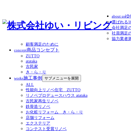
ゆ
about us
選ばれる1
会社満足
社員満足
協力業者
顧客満足のために
商品コンセプト
concept
ZUTTO
atataka
古民家
き・ら・り
施工事例
works
サブメニューを展開
ALL
性能向上リノベ住宅 ZUTTO
リノベプロデュースハウス atataka
古民家再生リノベ
鉄骨造リノベ
お化粧リフォーム き・ら・り
店舗リフォーム
エクステリア
コンテスト受賞リノベ