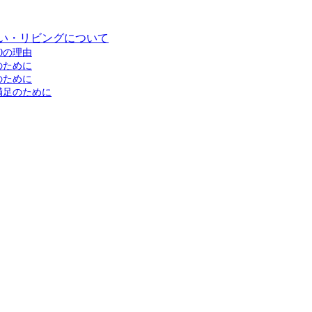
い・リビングについて
0の理由
のために
のために
満足のために