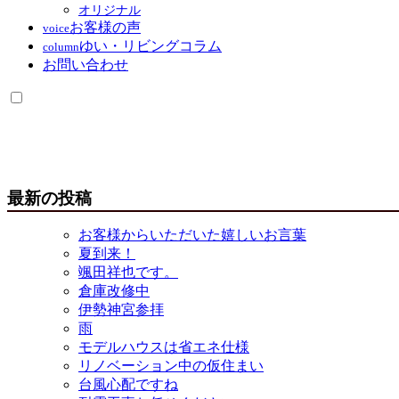
オリジナル
お客様の声
voice
ゆい・リビングコラム
column
お問い合わせ
最新の投稿
お客様からいただいた嬉しいお言葉
夏到来！
颯田祥也です。
倉庫改修中
伊勢神宮参拝
雨
モデルハウスは省エネ仕様
リノベーション中の仮住まい
台風心配ですね