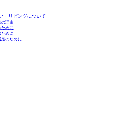
い・リビングについて
0の理由
のために
のために
満足のために