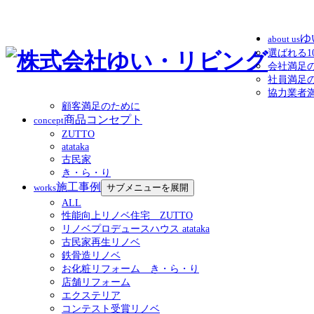
ゆ
about us
選ばれる1
会社満足
社員満足
協力業者
顧客満足のために
商品コンセプト
concept
ZUTTO
atataka
古民家
き・ら・り
施工事例
works
サブメニューを展開
ALL
性能向上リノベ住宅 ZUTTO
リノベプロデュースハウス atataka
古民家再生リノベ
鉄骨造リノベ
お化粧リフォーム き・ら・り
店舗リフォーム
エクステリア
コンテスト受賞リノベ