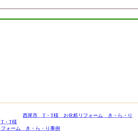
T・T様
リフォーム き・ら・り事例