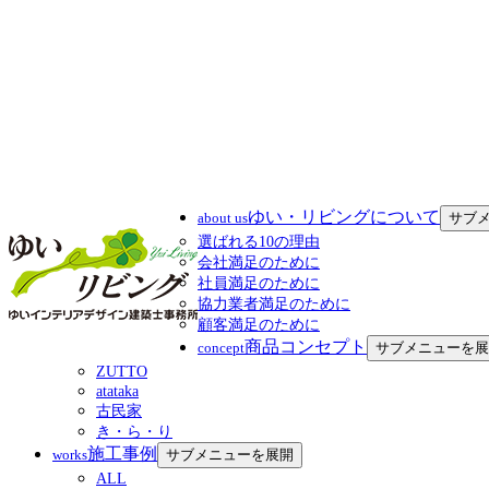
ゆい・リビングについて
about us
サブ
選ばれる10の理由
会社満足のために
社員満足のために
協力業者満足のために
顧客満足のために
商品コンセプト
concept
サブメニューを展
ZUTTO
atataka
古民家
き・ら・り
施工事例
works
サブメニューを展開
ALL