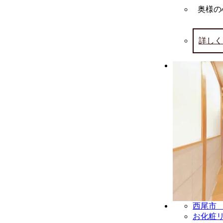
奥様の
詳しく
西尾市 
お化粧