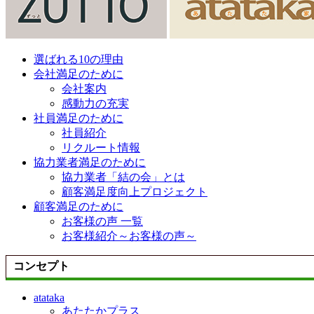
選ばれる10の理由
会社満足のために
会社案内
感動力の充実
社員満足のために
社員紹介
リクルート情報
協力業者満足のために
協力業者「結の会」とは
顧客満足度向上プロジェクト
顧客満足のために
お客様の声 一覧
お客様紹介～お客様の声～
コンセプト
atataka
あたたかプラス