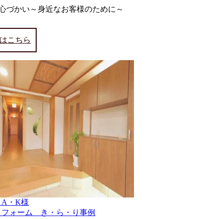
心づかい～身近なお客様のために～
はこちら
A・K様
リフォーム き・ら・り事例