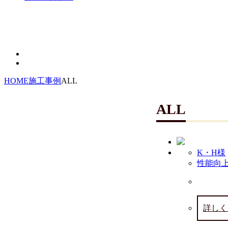
HOME
施工事例
ALL
ALL
K・H様
性能向上
詳しく