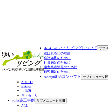
ゆい・リビングについて
about us
サブ
選ばれる10の理由
会社満足のために
社員満足のために
協力業者満足のために
顧客満足のために
商品コンセプト
concept
サブメニューを展
ZUTTO
atataka
古民家
き・ら・り
施工事例
works
サブメニューを展開
ALL