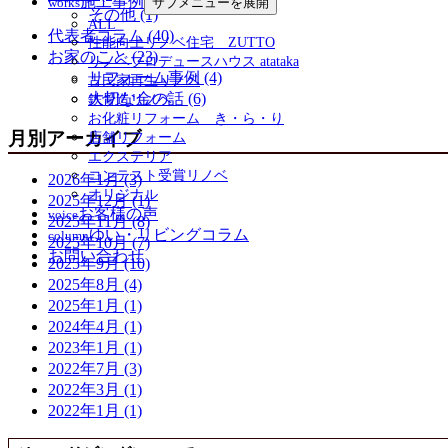
施工事例
works
サブメニューを展開
その他 (1)
ALL
代表者コラム (40)
性能向上リノベ住宅 ZUTTO
お家のこと (23)
リノベプロデュースハウス atataka
リフォーム事例 (4)
古民家再生リノベ
大切な金の話 (6)
鉄骨造リノベ
お化粧リフォーム き・ら・り
月別アーカイブ
店舗リフォーム
エクステリア
コンテスト受賞リノベ
2026年1月 (3)
オリジナル
2025年12月 (1)
お客様の声
voice
2025年11月 (8)
ゆい・リビングコラム
column
2025年10月 (7)
お問い合わせ
2025年9月 (10)
2025年8月 (4)
2025年1月 (1)
2024年4月 (1)
2023年1月 (1)
2022年7月 (3)
2022年3月 (1)
2022年1月 (1)