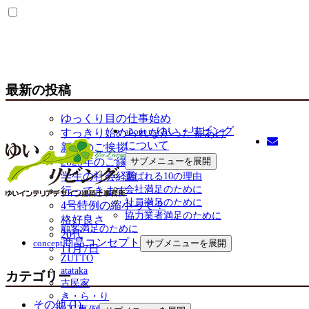
最新の投稿
ゆっくり目の仕事始め
ゆい・リビング
about us
すっきり始められなかった幕あけ
について
新年のご挨拶
2025年のご縁
サブメニューを展開
学生の社会経験
選ばれる10の理由
会社満足のために
行ってきます
社員満足のために
4号特例の縮小って？
協力業者満足のために
格好良さ
顧客満足のために
20代
商品コンセプト
concept
サブメニューを展開
11月7日
ZUTTO
atataka
カテゴリー
古民家
き・ら・り
その他 (1)